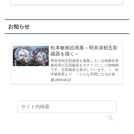
お知らせ
松本敏裕絵画展～明末清初五彩
磁器を描く～
明末清初五彩磁器を蒐集している画家松本
敏裕君が五彩磁器をモチーフにした静物画
です。五彩磁器も展示しています。＜ 松
本敏裕君より ＞どんな空間になるか楽し
みです。マニアックなモチーフの静物画と
2024.04.22
東京アートアンティークのイベント用に民
具、古布を活...