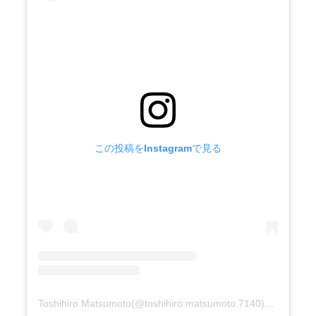
この投稿をInstagramで見る
Toshihiro Matsumoto(@toshihiro.matsumoto.7140)がシェアした投稿