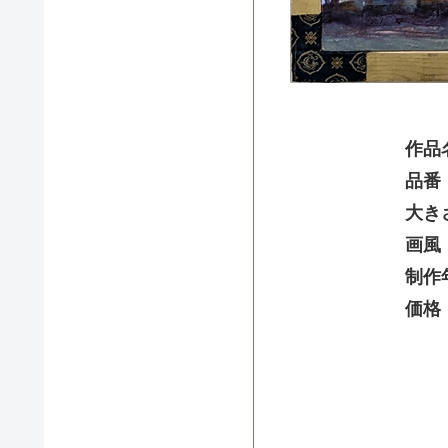
作品
品番
大き
画風
制作
価格