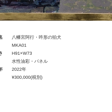
名
八幡宮阿行・吽形の狛犬
MKA01
さ
H91×W73
水性油彩・パネル
年
2022年
¥300,000(税別)