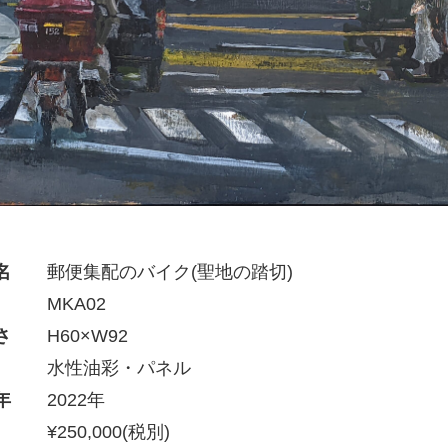
名
郵便集配のバイク(聖地の踏切)
MKA02
さ
H60×W92
水性油彩・パネル
年
2022年
¥250,000(税別)