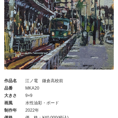
作品名
江ノ電 鎌倉高校前
品番
MKA20
大きさ
9×9
画風
水性油彩・ボード
制作年
2022年
価格
価 格：¥40,000(税込)