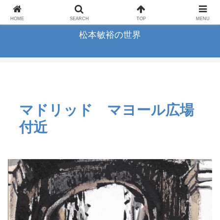
横浜の画家松本敏裕のアートギャラリー
HOME
SEARCH
TOP
MENU
松本敏裕の世界
マドリッド マヨール広場
付近