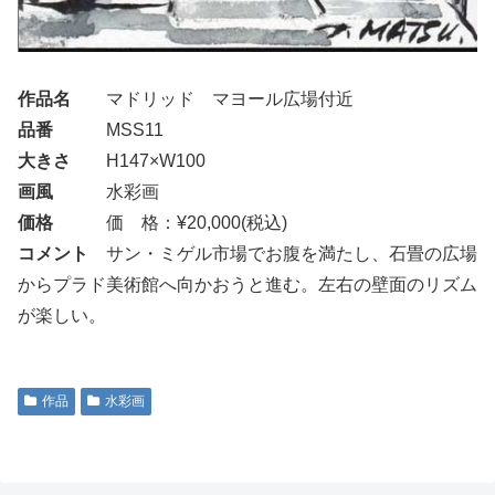
作品名
マドリッド マヨール広場付近
品番
MSS11
大きさ
H147×W100
画風
水彩画
価格
価 格：¥20,000(税込)
コメント
サン・ミゲル市場でお腹を満たし、石畳の広場
からプラド美術館へ向かおうと進む。左右の壁面のリズム
が楽しい。
作品
水彩画