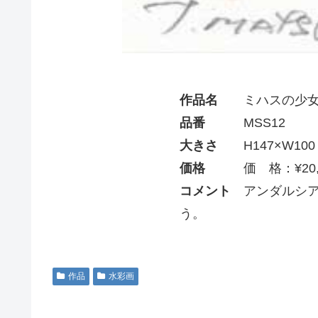
作品名
ミハスの少
品番
MSS12
大きさ
H147×W100
価格
価 格：¥20,0
コメント
アンダルシア
う。
作品
水彩画