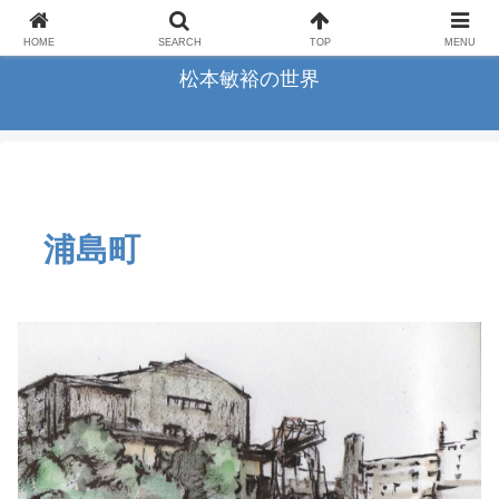
横浜の画家松本敏裕のアートギャラリー
HOME
SEARCH
TOP
MENU
松本敏裕の世界
浦島町