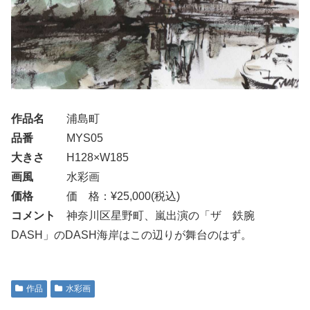
作品名
浦島町
品番
MYS05
大きさ
H128×W185
画風
水彩画
価格
価 格：¥25,000(税込)
コメント
神奈川区星野町、嵐出演の「ザ 鉄腕
DASH」のDASH海岸はこの辺りが舞台のはず。
作品
水彩画