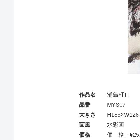
作品名
浦島町Ⅲ
品番
MYS07
大きさ
H185×W128
画風
水彩画
価格
価 格：¥25,0