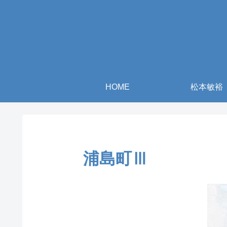
HOME
松本敏裕
浦島町Ⅲ